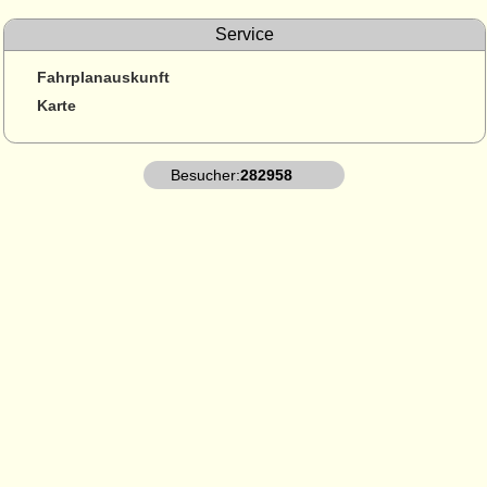
Service
Fahrplanauskunft
Karte
Besucher:
282958